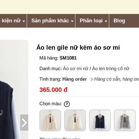
 kiện nữ
Sản phẩm khác
Phân loại
Blog
Áo len gile nữ kèm áo sơ mi
Mã hàng:
SM1081
Danh mục:
Áo sơ mi nữ
/
Áo len tròng cổ nữ
Tình trạng:
Hàng order
Hàng có sẵn, hàng ord
365.000 đ
Chọn màu: