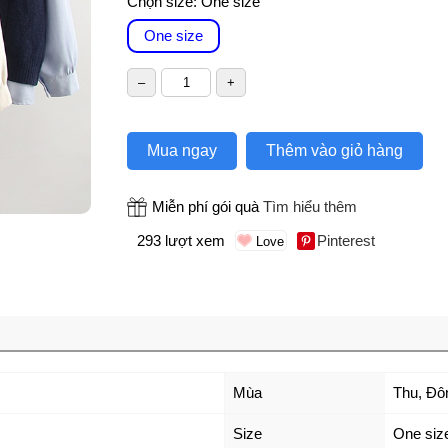
Chọn size:
One size
One size
Mua ngay
Thêm vào giỏ hàng
Miễn phí gói quà
Tìm hiểu thêm
293 lượt xem
Pinterest
Mùa
Thu, Đô
Size
One siz