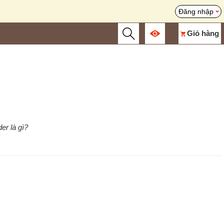
Đăng nhập
Giỏ hàng
er là gì?