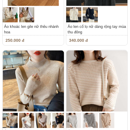
Áo khoác len gile nữ thêu nhành
Áo len cổ lọ nữ dáng rộng tay mùa
hoa
thu đông
250.000 đ
340.000 đ