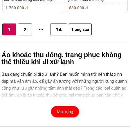
1.760.000 đ
830.000 đ
...
1
2
14
Trang sau
Áo khoác thu đông, trang phục không
thể thiếu khi đi xứ lạnh
Bạn đang chuẩn bị đi xứ lạnh? Bạn muốn mình trở nên thật xinh
đẹp mà vẫn ấm áp, để gây ấn tượng với những người xung quanh
cũng như lưu giữ những tấm ảnh thật đẹp? Trong các loại quần áo
giữ ấm, có lẽ áo khoác thu đông là loại trang phục bạn cần chú ý
hơn cả, bởi nó là bộ cánh bên ngoài đập vào mắt người đối diện
trước tiên, cũng là lớp ngoài cùng tiếp xúc với cái lạnh giá, góp
Mở rộng
phần quan trọng để tạo nên set đồ mùa đông đẹp và ấm áp.