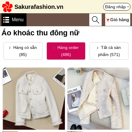
Sakurafashion.vn
Đăng nhập
Menu
Giỏ hàng
Áo khoác thu đông nữ
Hàng có sẵn
Hàng order
Tất cả sản
(85)
(486)
phẩm (571)