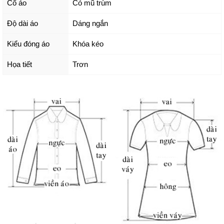
Cổ áo
Có mũ trùm
Độ dài áo
Dáng ngắn
Kiểu đóng áo
Khóa kéo
Họa tiết
Trơn