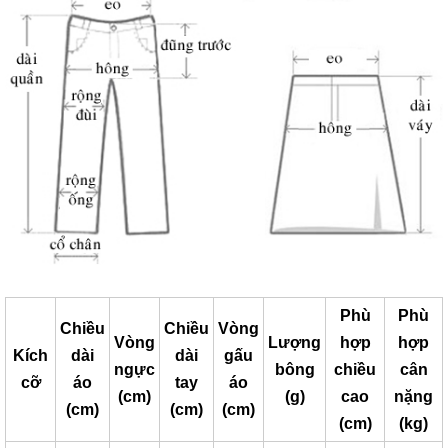
Phù
Phù
Chiều
Chiều
Vòng
Vòng
Lượng
hợp
hợp
Kích
dài
dài
gấu
ngực
bông
chiều
cân
cỡ
áo
tay
áo
(cm)
(g)
cao
nặng
(cm)
(cm)
(cm)
(cm)
(kg)