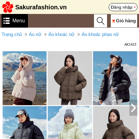
Sakurafashion.vn
Đăng nhập
Menu
Giỏ hàng
Trang chủ
Áo nữ
Áo khoác nữ
Áo khoác phao nữ
AK1423