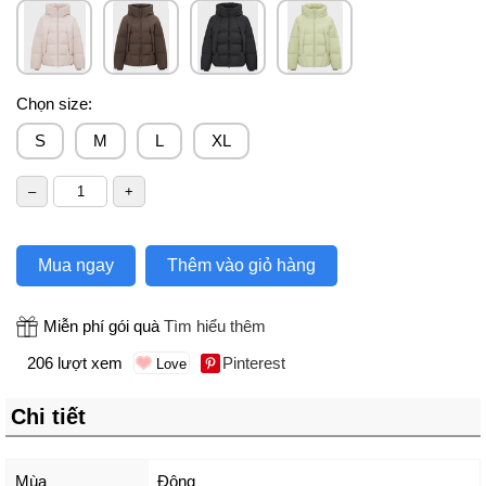
Chọn size:
S
M
L
XL
Mua ngay
Thêm vào giỏ hàng
Miễn phí gói quà
Tìm hiểu thêm
206 lượt xem
Pinterest
Chi tiết
Mùa
Đông