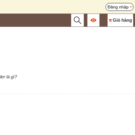
Đăng nhập
Giỏ hàng
er là gì?