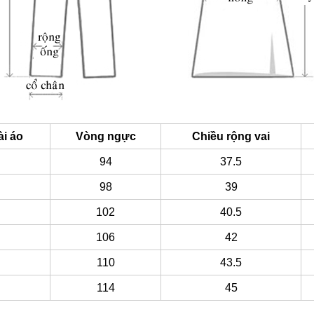
ài áo
Vòng ngực
Chiều rộng vai
94
37.5
98
39
102
40.5
106
42
110
43.5
114
45