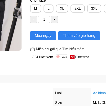
Chọn size:
M
L
XL
2XL
3XL
Mua ngay
Thêm vào giỏ hàng
Miễn phí gói quà
Tìm hiểu thêm
824 lượt xem
Pinterest
Loại
Áo khoá
Size
M
,
L
,
XL