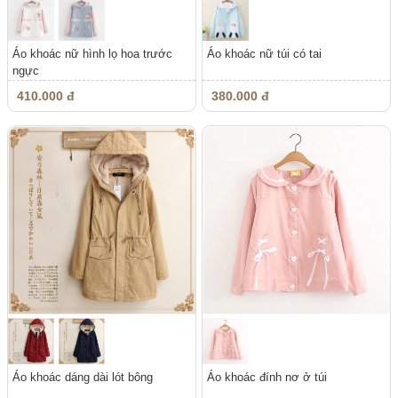
Áo khoác nữ hình lọ hoa trước
Áo khoác nữ túi có tai
ngực
410.000 đ
380.000 đ
Áo khoác dáng dài lót bông
Áo khoác đính nơ ở túi