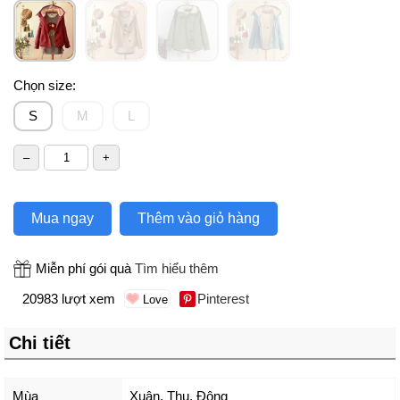
Chọn size:
S
M
L
Mua ngay
Thêm vào giỏ hàng
Miễn phí gói quà
Tìm hiểu thêm
20983 lượt xem
Pinterest
Chi tiết
Mùa
Xuân, Thu, Đông