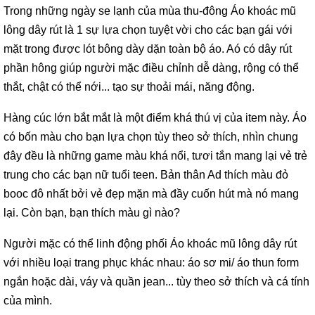
Trong những ngày se lạnh của mùa thu-đông Áo khoác mũ
lông dây rút là 1 sự lựa chọn tuyệt vời cho các bạn gái với
mặt trong được lót bông dày dặn toàn bộ áo. Aó có dây rút
phần hông giúp người mặc điều chỉnh dễ dàng, rộng có thể
thắt, chật có thể nới... tạo sự thoải mái, năng động.
Hàng cúc lớn bắt mắt là một điểm khá thú vị của item này. Áo
có bốn màu cho bạn lựa chọn tùy theo sở thích, nhìn chung
đây đều là những game màu khá nổi, tươi tắn mang lại vẻ trẻ
trung cho các bạn nữ tuổi teen. Bản thân Ad thích màu đỏ
booc đô nhất bởi vẻ đẹp mặn mà đầy cuốn hút mà nó mang
lại. Còn bạn, bạn thích màu gì nào?
Người mặc có thể linh động phối Áo khoác mũ lông dây rút
với nhiều loại trang phục khác nhau: áo sơ mi/ áo thun form
ngắn hoặc dài, váy và quần jean... tùy theo sở thích và cá tính
của mình.