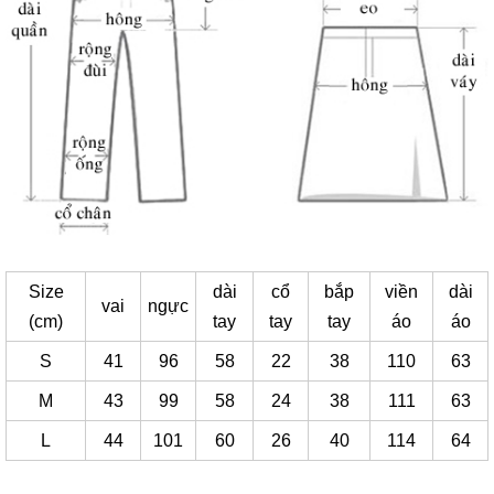
Size
dài
cổ
bắp
viền
dài
vai
ngực
(cm)
tay
tay
tay
áo
áo
S
41
96
58
22
38
110
63
M
43
99
58
24
38
111
63
L
44
101
60
26
40
114
64