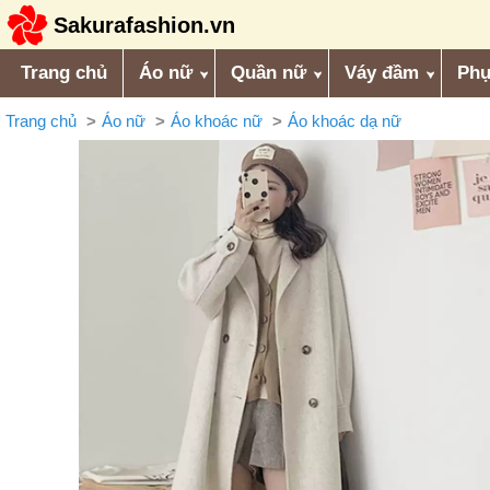
Sakurafashion.vn
Trang chủ
Áo nữ
Quần nữ
Váy đầm
Phụ
Trang chủ
Áo nữ
Áo khoác nữ
Áo khoác dạ nữ