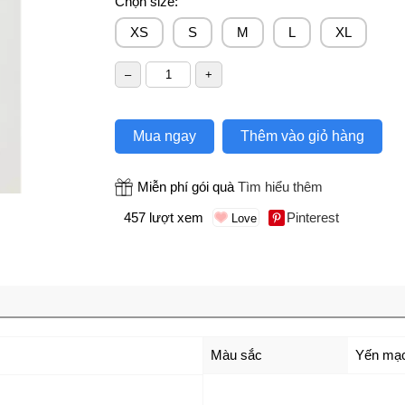
Chọn size:
XS
S
M
L
XL
Mua ngay
Thêm vào giỏ hàng
Miễn phí gói quà
Tìm hiểu thêm
457 lượt xem
Pinterest
Màu sắc
Yến mạ