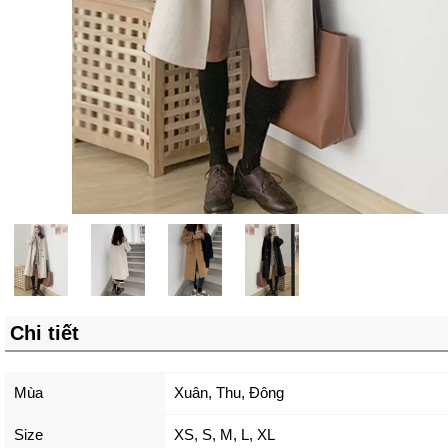
Chi tiết
Mùa
Xuân, Thu, Đông
Size
XS
,
S
,
M
,
L
,
XL