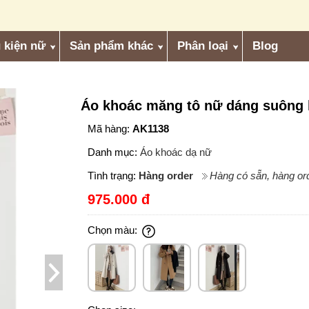
 kiện nữ
Sản phẩm khác
Phân loại
Blog
Áo khoác măng tô nữ dáng suông 
Mã hàng:
AK1138
Danh mục:
Áo khoác dạ nữ
Tình trạng:
Hàng order
Hàng có sẵn, hàng ord
975.000 đ
Chọn màu: