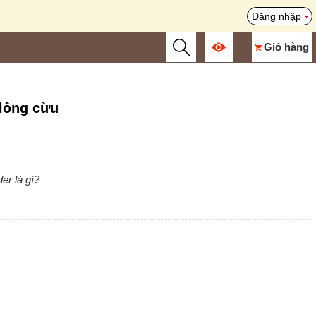
Đăng nhập
Giỏ hàng
lông cừu
er là gì?