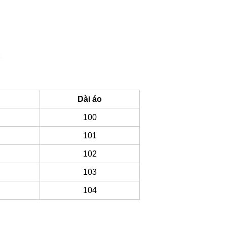
Dài áo
100
101
102
103
104