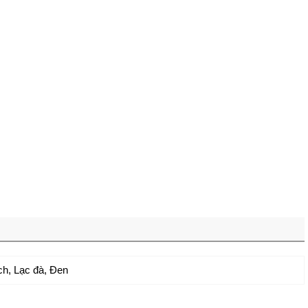
ch
,
Lạc đà
,
Đen