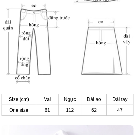
Size (cm)
Vai
Ngực
Dài áo
Dài tay
One size
61
112
62
47