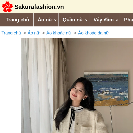
Sakurafashion.vn
Trang chủ
Áo nữ
Quần nữ
Váy đầm
Phụ
Trang chủ
Áo nữ
Áo khoác nữ
Áo khoác dạ nữ