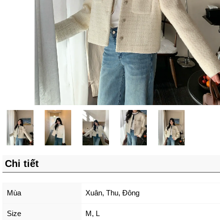
Chi tiết
Mùa
Xuân, Thu, Đông
Size
M
,
L