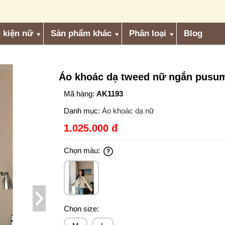
 kiện nữ
Sản phẩm khác
Phân loại
Blog
Áo khoác dạ tweed nữ ngắn pusu
Mã hàng:
AK1193
Danh mục:
Áo khoác dạ nữ
1.025.000 đ
Chọn màu:
Chọn size: