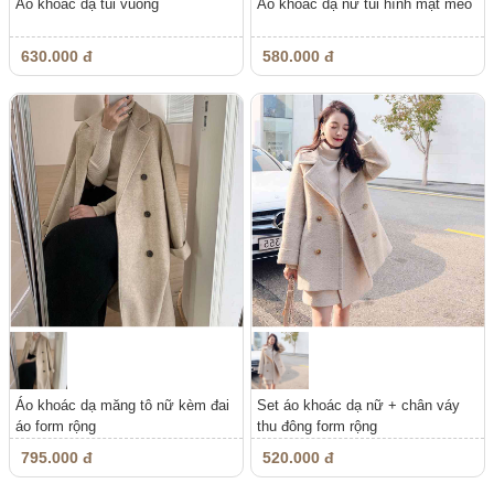
Áo khoác dạ túi vuông
Áo khoác dạ nữ túi hình mặt mèo
630.000 đ
580.000 đ
Áo khoác dạ măng tô nữ kèm đai
Set áo khoác dạ nữ + chân váy
áo form rộng
thu đông form rộng
795.000 đ
520.000 đ