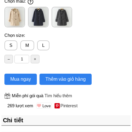
Chọn màu:
Chọn size:
S
M
L
Mua ngay
Thêm vào giỏ hàng
Miễn phí gói quà
Tìm hiểu thêm
269 lượt xem
Pinterest
Chi tiết