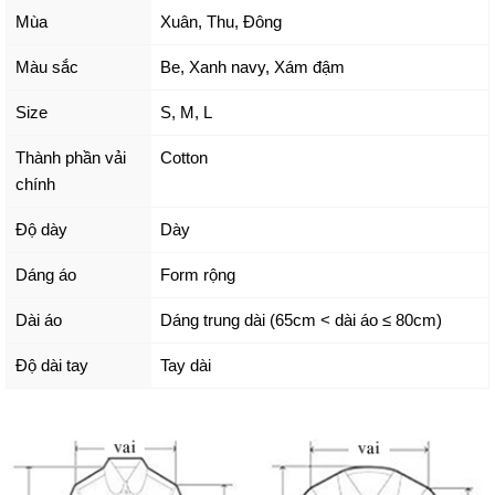
Mùa
Xuân, Thu, Đông
Màu sắc
Be
,
Xanh navy
,
Xám đậm
Size
S
,
M
,
L
Thành phần vải
Cotton
chính
Độ dày
Dày
Dáng áo
Form rộng
Dài áo
Dáng trung dài (65cm < dài áo ≤ 80cm)
Độ dài tay
Tay dài