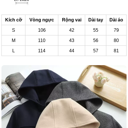
Kích cỡ
Vòng ngực
Rộng vai
Dài tay
Dài áo
S
106
42
55
79
M
110
43
56
80
L
114
44
57
81