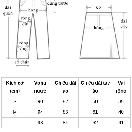
Kích cỡ
Vòng
Chiều dài
Chiều dài tay
Vai
(cm)
ngực
áo
áo
rộng
S
90
82
60
39
M
94
83
61
40
L
98
84
62
41