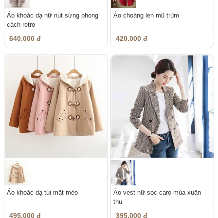
Áo khoác dạ nữ nút sừng phong
Áo choàng len mũ trùm
cách retro
640.000 đ
420.000 đ
Áo khoác dạ túi mặt mèo
Áo vest nữ sọc caro mùa xuân
thu
495.000 đ
395.000 đ