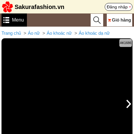
Sakurafashion.vn
Đăng nhập
Menu
Giỏ hàng
Trang chủ
Áo nữ
Áo khoác nữ
Áo khoác dạ nữ
AK1686