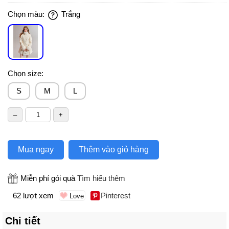
Chọn màu:
Trắng
Chọn size:
S
M
L
Mua ngay
Thêm vào giỏ hàng
Miễn phí gói quà
Tìm hiểu thêm
62 lượt xem
Pinterest
Chi tiết