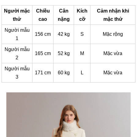
Người mặc
Chiều
Cân
Kích
Cảm nhận khi
thử
cao
nặng
cỡ
mặc thử
Người mẫu
156 cm
42 kg
S
Mặc rộng
1
Người mẫu
165 cm
52 kg
M
Mặc vừa
2
Người mẫu
171 cm
60 kg
L
Mặc vừa
3