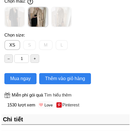
Chọn màu:
Chọn size:
XS
S
M
L
Mua ngay
Thêm vào giỏ hàng
Miễn phí gói quà
Tìm hiểu thêm
1530 lượt xem
Pinterest
Chi tiết