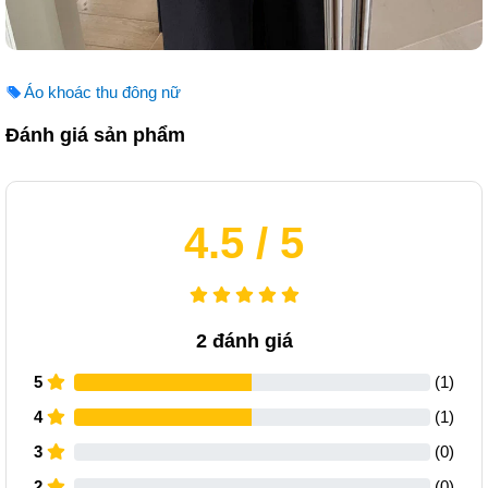
Áo khoác thu đông nữ
Đánh giá sản phẩm
4.5
/ 5
2
đánh giá
5
(
1
)
4
(
1
)
3
(
0
)
2
(
0
)