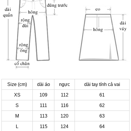
Size (cm)
dài áo
ngực
dài tay tính cả vai
XS
109
112
61
S
111
116
62
M
113
120
63
L
115
124
64