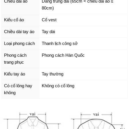
Chiều dài áo
Dáng trung dài (65cm < chiều dài áo ≤
80cm)
Kiểu cổ áo
Cổ vest
Chiều dài tay áo
Tay dài
Loại phong cách
Thanh lịch công sở
Phong cách
Phong cách Hàn Quốc
trang phục
Kiểu tay áo
Tay thường
Có cổ lông hay
Không có cổ lông
không