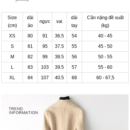
Size
dài
dài
Cân nặng đề xuất
ngực
vai
(cm)
áo
tay
(kg)
XS
80
91
36.5
54
40 - 45
S
81
95
37.5
55
45 - 50
M
82
99
38.5
56
50 - 55
L
83
103
39.5
57
55 - 60
XL
84
107
40.5
68
60 - 67,5