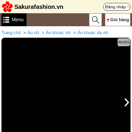
Sakurafashion.vn
Đăng nhập
Menu
Giỏ hàng
Trang chủ
Áo nữ
Áo khoác nữ
Áo khoác dạ nữ
AK1031