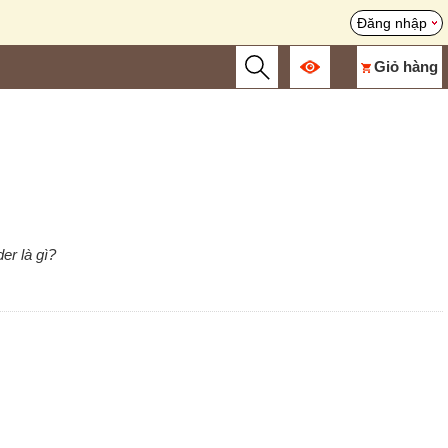
Đăng nhập
Giỏ hàng
er là gì?