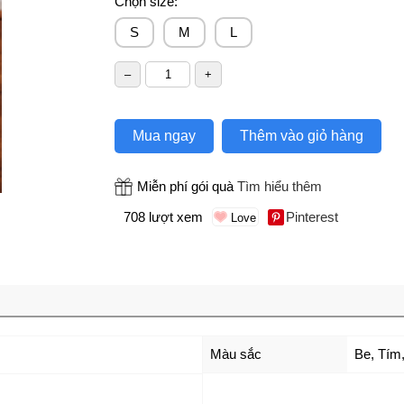
Chọn size:
S
M
L
Mua ngay
Thêm vào giỏ hàng
Miễn phí gói quà
Tìm hiểu thêm
708 lượt xem
Pinterest
Màu sắc
Be
,
Tím