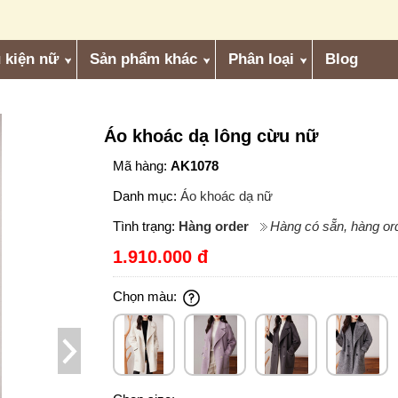
 kiện nữ
Sản phẩm khác
Phân loại
Blog
Áo khoác dạ lông cừu nữ
Mã hàng:
AK1078
Danh mục:
Áo khoác dạ nữ
Tình trạng:
Hàng order
Hàng có sẵn, hàng ord
1.910.000 đ
Chọn màu: