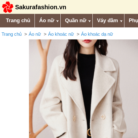
Sakurafashion.vn
Trang chủ
Áo nữ
Quần nữ
Váy đầm
Phụ
Trang chủ
Áo nữ
Áo khoác nữ
Áo khoác dạ nữ