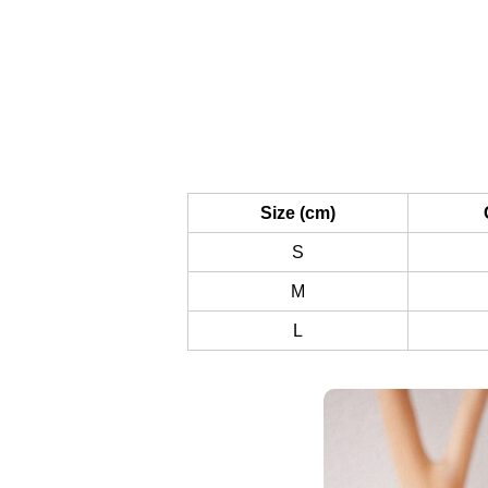
Size (cm)
S
M
L