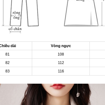
Chiều dài
Vòng ngực
81
108
82
112
83
116