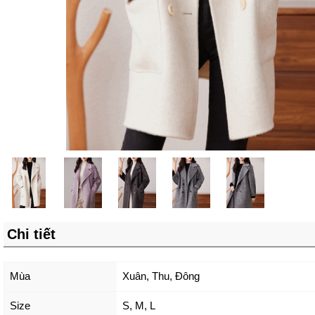
Chi tiết
Mùa
Xuân, Thu, Đông
Size
S
,
M
,
L