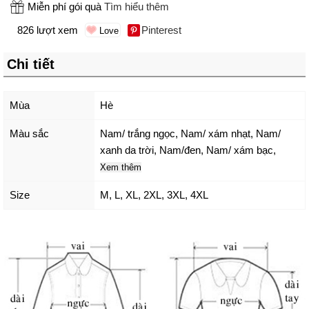
Miễn phí gói quà
Tìm hiểu thêm
826 lượt xem
Pinterest
Chi tiết
Mùa
Hè
Màu sắc
Nam/ trắng ngọc
,
Nam/ xám nhạt
,
Nam/
xanh da trời
,
Nam/đen
,
Nam/ xám bạc
,
Xem thêm
Size
M
,
L
,
XL
,
2XL
,
3XL
,
4XL