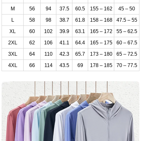
M
56
94
37.5
60.5
155 – 162
45 – 50
L
58
98
38.7
61.8
158 – 168
47.5 – 55
XL
60
102
39.9
63.1
165 – 172
55 – 62.5
2XL
62
106
41.1
64.4
165 – 175
60 – 67.5
3XL
64
110
42.3
65.7
173 – 180
65 – 72.5
4XL
66
114
43.5
69
178 – 185
70 – 77.5