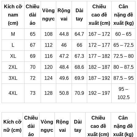
Kích cỡ
Chiều
Chiều
Cân
Vòng
Rộng
Dài
nam
dài
cao đề
nặng đề
ngực
vai
tay
(cm)
áo
xuất (cm)
xuất (kg)
M
65
108
44.8
64.7
167 – 172
60 – 65
L
67
112
46
66
172 – 177
65 – 72.5
XL
69
116
47.2
67.3
177 – 182
72.5 – 80
2XL
70
120
48.4
68.6
182 – 187
80 – 87.5
3XL
72
124
49.6
69.9
187 – 192
87.5 – 95
95 –
4XL
73
128
50.8
70.9
192 – 197
102.5
Chiều
Chiều
Cân
Kích cỡ
Vòng
Rộng
Dài
dài
cao đề
nặng đề
nữ (cm)
ngực
vai
tay
áo
xuất (cm)
xuất (kg)