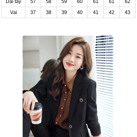
Dài tay
57
58
59
60
61
61
62
Vai
37
38
39
40
41
42
43