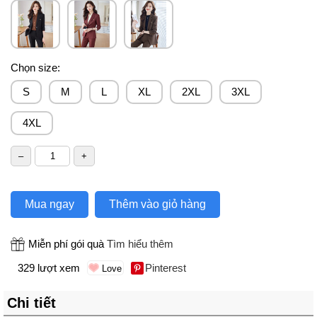
Chọn size:
S
M
L
XL
2XL
3XL
4XL
Mua ngay
Thêm vào giỏ hàng
Miễn phí gói quà
Tìm hiểu thêm
329 lượt xem
Pinterest
Chi tiết