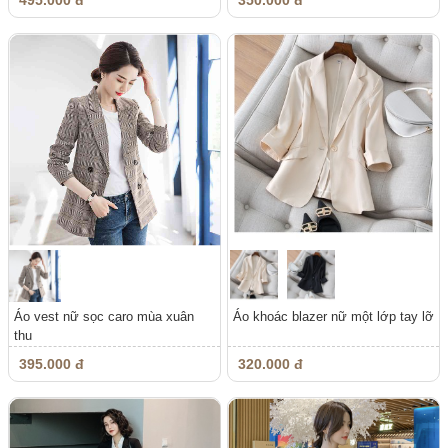
495.000 đ
350.000 đ
Áo vest nữ sọc caro mùa xuân
Áo khoác blazer nữ một lớp tay lỡ
thu
395.000 đ
320.000 đ