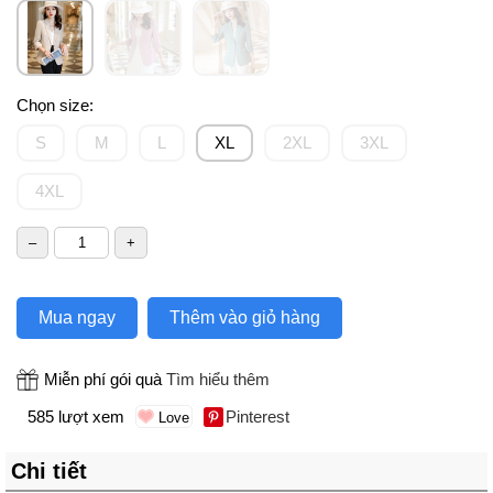
Chọn size:
S
M
L
XL
2XL
3XL
4XL
Mua ngay
Thêm vào giỏ hàng
Miễn phí gói quà
Tìm hiểu thêm
585 lượt xem
Pinterest
Chi tiết