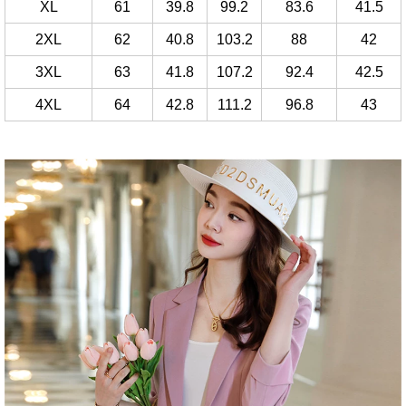
XL
61
39.8
99.2
83.6
41.5
2XL
62
40.8
103.2
88
42
3XL
63
41.8
107.2
92.4
42.5
4XL
64
42.8
111.2
96.8
43