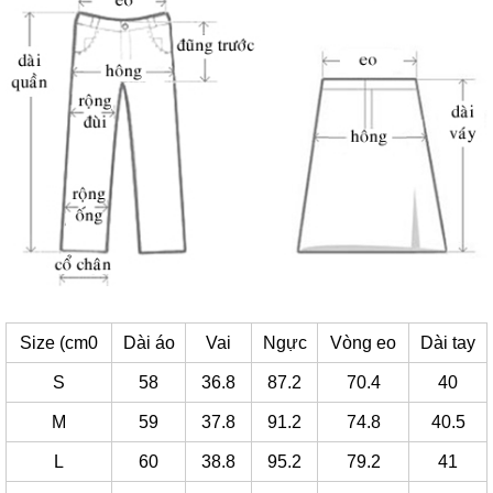
Size (cm0
Dài áo
Vai
Ngực
Vòng eo
Dài tay
S
58
36.8
87.2
70.4
40
M
59
37.8
91.2
74.8
40.5
L
60
38.8
95.2
79.2
41