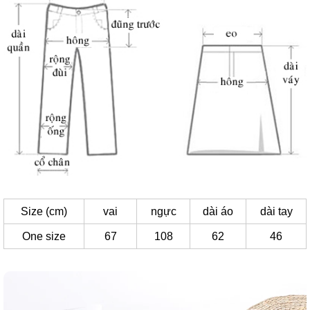
Size (cm)
vai
ngực
dài áo
dài tay
One size
67
108
62
46