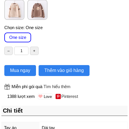
Chọn size:
One size
One size
Mua ngay
Thêm vào giỏ hàng
Miễn phí gói quà
Tìm hiểu thêm
1388 lượt xem
Pinterest
Chi tiết
Tay áo
Dài tay