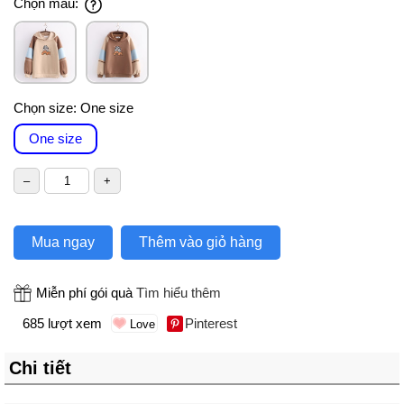
Chọn màu:
Chọn size:
One size
One size
Mua ngay
Thêm vào giỏ hàng
Miễn phí gói quà
Tìm hiểu thêm
685 lượt xem
Pinterest
Chi tiết