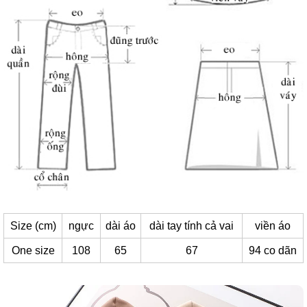
Size (cm)
ngực
dài áo
dài tay tính cả vai
viền áo
One size
108
65
67
94 co dãn