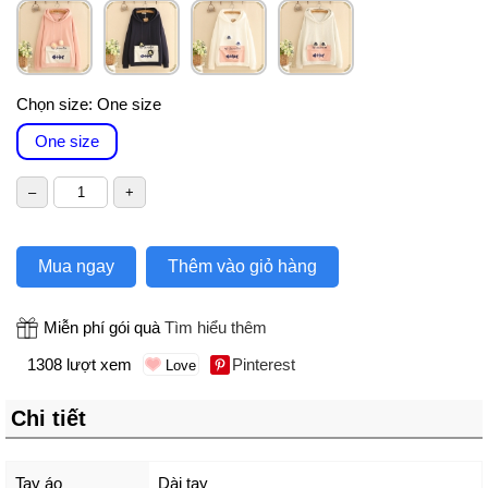
Chọn size:
One size
One size
Mua ngay
Thêm vào giỏ hàng
Miễn phí gói quà
Tìm hiểu thêm
1308 lượt xem
Pinterest
Chi tiết
Tay áo
Dài tay