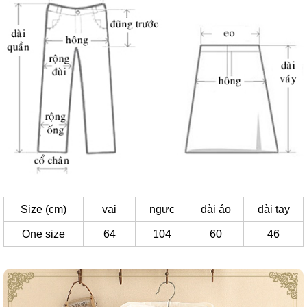
Size (cm)
vai
ngực
dài áo
dài tay
One size
64
104
60
46