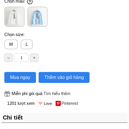
Chọn màu:
Chọn size:
M
L
Mua ngay
Thêm vào giỏ hàng
Miễn phí gói quà
Tìm hiểu thêm
1201 lượt xem
Pinterest
Chi tiết