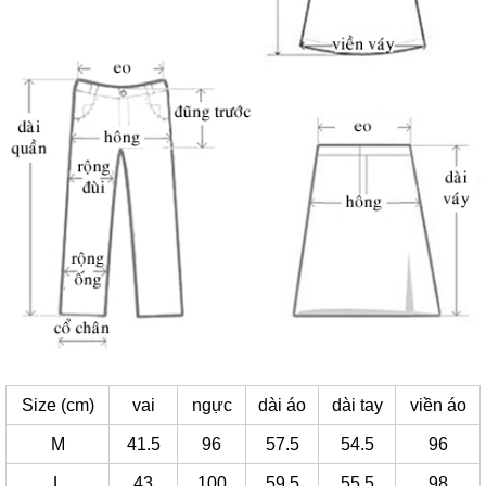
Size (cm)
vai
ngực
dài áo
dài tay
viền áo
M
41.5
96
57.5
54.5
96
L
43
100
59.5
55.5
98