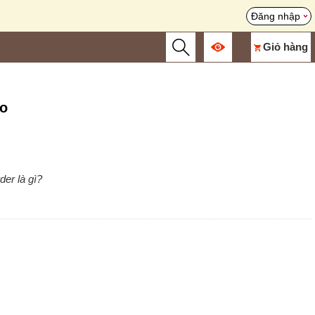
Đăng nhập
Giỏ hàng
èo
der là gì?