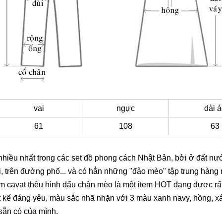
vai
ngực
dài 
61
108
63
 nhiều nhất trong các set đồ phong cách Nhật Bản, bởi ở đất n
i, trên đường phố... và có hẳn những "đảo mèo" tập trung hàn
cavat thêu hình dấu chân mèo là một item HOT đang được rất n
t kế đáng yêu, màu sắc nhã nhặn với 3 màu xanh navy, hồng, x
sẵn có của mình.