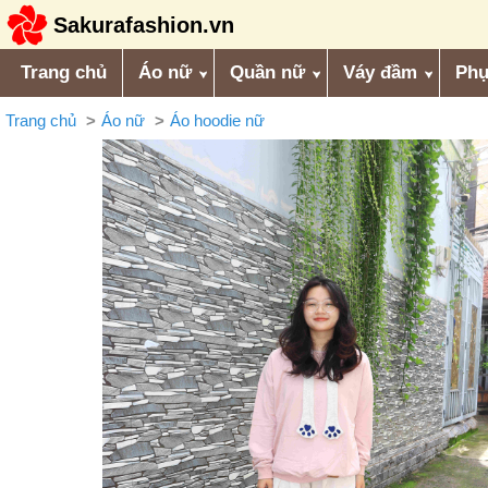
Sakurafashion.vn
Trang chủ
Áo nữ
Quần nữ
Váy đầm
Phụ
Trang chủ
Áo nữ
Áo hoodie nữ