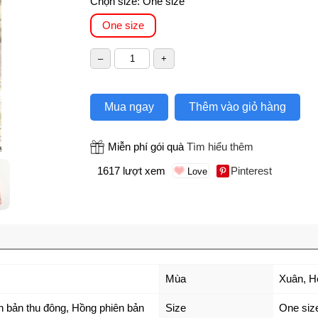
Chọn size:
One size
One size
Mua ngay
Thêm vào giỏ hàng
Miễn phí gói quà
Tìm hiểu thêm
1617 lượt xem
Pinterest
Mùa
Xuân, H
n bản thu đông
,
Hồng phiên bản
Size
One siz