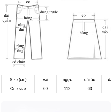
Size (cm)
vai
ngực
dài áo
dà
One size
60
112
63